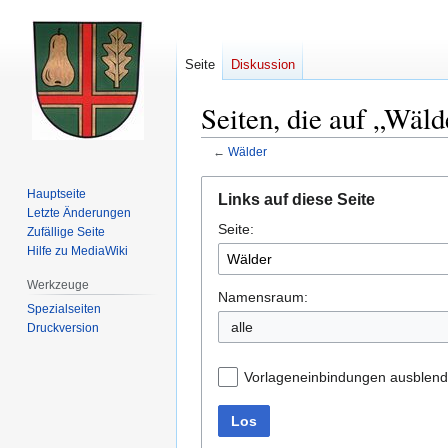
Seite
Diskussion
Seiten, die auf „Wäld
←
Wälder
Zur
Zur
Hauptseite
Links auf diese Seite
Navigation
Suche
Letzte Änderungen
Seite:
springen
springen
Zufällige Seite
Hilfe zu MediaWiki
Werkzeuge
Namensraum:
Spezialseiten
alle
Druckversion
Vorlageneinbindungen ausblen
Los