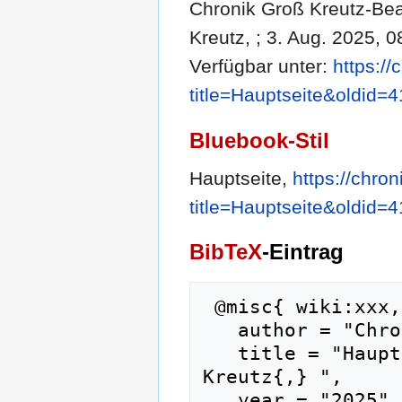
Chronik Groß Kreutz-Bear
Kreutz, ; 3. Aug. 2025, 0
Verfügbar unter:
https://
title=Hauptseite&oldid=
Bluebook-Stil
Hauptseite,
https://chro
title=Hauptseite&oldid=
BibTeX
-Eintrag
 @misc{ wiki:xxx,

   author = "Chronik Groß Kreutz",

   title = "Hauptseite --- Chronik Groß 
Kreutz{,} ",

   year = "2025",
