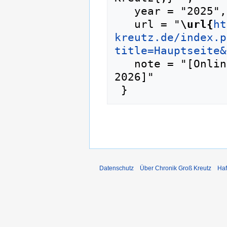
   year = "2025",

   url = "
\url{
ht
kreutz.de/index.p
title=Hauptseite&
   note = "[Online; abgerufen am 9. August 
2026]"

Datenschutz
Über Chronik Groß Kreutz
Haf