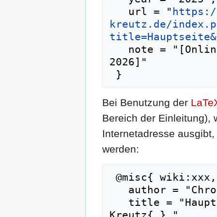
   url = "
https:/
kreutz.de/index.p
title=Hauptseite&
   note = "[Online; abgerufen am 9. August 
2026]"

Bei Benutzung der
LaTe
Bereich der Einleitung),
Internetadresse ausgib
werden:
 @misc{ wiki:xxx,

   author = "Chronik Groß Kreutz",

   title = "Hauptseite --- Chronik Groß 
Kreutz{,} ",
