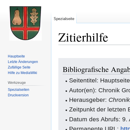
Spezialseite
Zitierhilfe
Hauptseite
Zur
Zur
Letzte Änderungen
Bibliografische Angab
Navigation
Suche
Zufällige Seite
Hilfe zu MediaWiki
springen
springen
Seitentitel: Hauptseit
Werkzeuge
Autor(en): Chronik Gr
Spezialseiten
Druckversion
Herausgeber:
Chronik
Zeitpunkt der letzten
Datum des Abrufs: 9.
Permanente URL:
htt